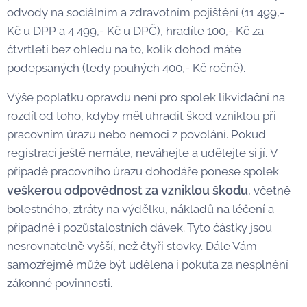
odvody na sociálním a zdravotním pojištění (11 499,-
Kč u DPP a 4 499,- Kč u DPČ), hradíte 100,- Kč za
čtvrtletí bez ohledu na to, kolik dohod máte
podepsaných (tedy pouhých 400,- Kč ročně).
Výše poplatku opravdu není pro spolek likvidační na
rozdíl od toho, kdyby měl uhradit škod vzniklou při
pracovním úrazu nebo nemoci z povolání. Pokud
registraci ještě nemáte, neváhejte a udělejte si jí. V
případě pracovního úrazu dohodáře ponese spolek
veškerou odpovědnost za vzniklou škodu
, včetně
bolestného, ztráty na výdělku, nákladů na léčení a
případně i pozůstalostních dávek. Tyto částky jsou
nesrovnatelně vyšší, než čtyři stovky. Dále Vám
samozřejmě může být udělena i pokuta za nesplnění
zákonné povinnosti.