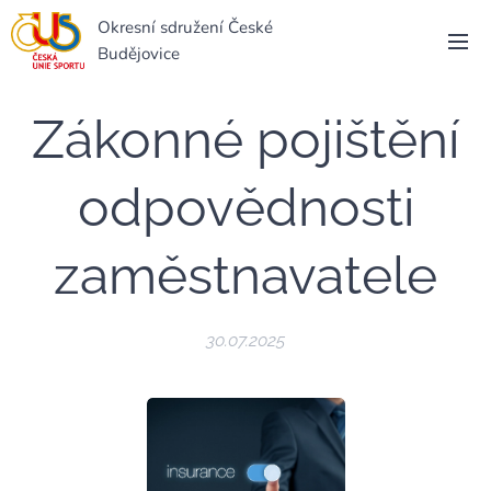
Okresní sdružení České
Budějovice
Zákonné pojištění
odpovědnosti
zaměstnavatele
30.07.2025