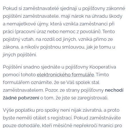
Pokud si zaměstnavatelé sjednají u pojišťovny zákonné
pojištění zaměstnavatele, mají nárok na úhradu škody
a nemajetkové újmy, která vznikla zaměstnanci při
práci (pracovní úraz nebo nemoc z povolání). Tento
pojistný vztah, na rozdíl od jiných, vzniká přímo ze
zákona, a nikoliv pojistnou smlouvou, jak je tomu u
jiných pojištění.
Pojištění snadno sjednáte u pojišťovny Kooperativa
pomocí tohoto
elektronického formuláře
. Tímto
formulářem oznámíte, že se Váš spolek stal
zaměstnavatelem. Pozor, ze strany pojišťovny
nechodí
žádné potvrzení
o tom, že jste se zaregistrovali.
Výše poplatku pro spolky není nijak závratná, a proto
byste neměli otálet s registrací. Pokud zaměstnáváte
pouze dohodáře, kteří měsíčně nepřekročí hranici pro