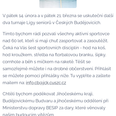
V pátek 14. února a v pátek 21. března se uskuteční další
dva turnaje Ligy seniorů v Českých Budějovicích.
Tímto bychom rádi pozvali všechny aktivní sportovce
nad 60 let, kteří si mají chuť zasportovat a zasoutěžit.
Čeká na Vás šest sportovních disciplín - hod na koš,
hod kroužkem, střelba na florbalovou branku, šipky,
cornhole a běh s míčkem na raketě. Těšit se
samozřejmě můžete i na drobné občerstvení. Přihlásit
se můžete pomocí přihlášky níže. Tu vyplňte a zašlete
mailem na:
info.cb@jck.cuszc.cz
Chtěli bychom poděkovat Jihočeskému kraji,
Budějovickému Budvaru a jihočeskému oddělení při
Ministerstvu dopravy BESIP za dary, které věnovaly
našim budoucím vítězům.