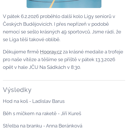
V pátek 6.2.2026 proběhlo další kolo Ligy seniorů v
Českých Budějovicích. I přes nepřízeň v podobě
nemocí se sešlo krásných 49 sportovců. Jsme rádi, že
se Liga těší takové oblibě.
Děkujeme firmě
Hooray.cz
za krásné medaile a trofeje
pro naše vítěze a těšíme se příště v pátek 13.3.2026
opět v hale JČU Na Sádkách v 8:30.
Výsledky
Hod na koš - Ladislav Barus
Běh s míčkem na raketě - Jiří Kureš
Střelba na branku - Anna Beránková